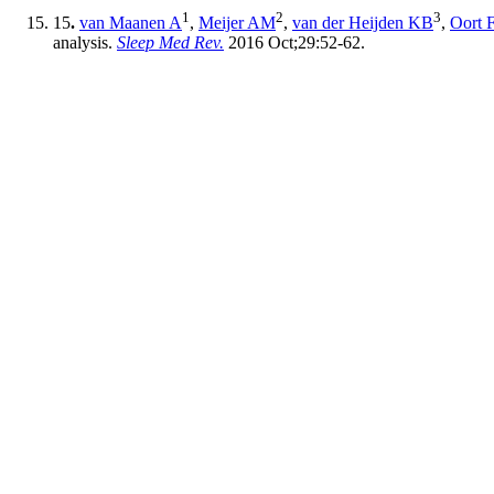
1
2
3
15
.
van Maanen A
,
Meijer AM
,
van der Heijden KB
,
Oort 
analysis.
Sleep Med Rev.
2016 Oct;29:52-62.